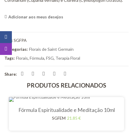
Coronarium (Cupania vernalis) e Cidreira (Cymbopogon citratus).
Adicionar aos meus desejos
<i class="icon-shuffle"></i>Compare
Sku:
SGFPA
Categorias:
Florais de Saint Germain
Tags:
Florais
,
Fórmula
,
FSG
,
Terapia Floral
Share:
PRODUTOS RELACIONADOS
Fórmula Espiritualidade e Meditação 10ml
SGFEM
21.85
€