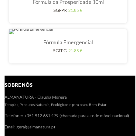
Fórmula da Prosperidade 10ml
SGFPR
21.85
€
Fórmula Emergencial
SGFEG
21.85
€
SOBRE NÓS
ALMANATURA - Claudia Moreira
Terapias, Produtos Naturais, Ecológicos e para o seu Bem-Estar
Telefone: +351 912 651 479 (chamada para a rede móvel nacional)
Email: geral@almanatura.pt