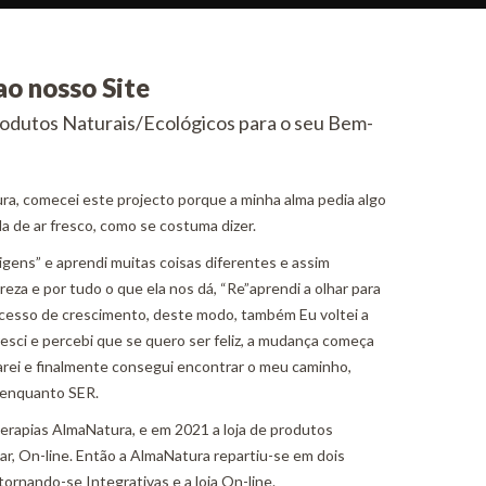
ao nosso Site
odutos Naturais/Ecológicos para o seu Bem-
ura, comecei este projecto porque a minha alma pedia algo
da de ar fresco, como se costuma dizer.
igens” e aprendi muitas coisas diferentes e assim
za e por tudo o que ela nos dá, “Re”aprendi a olhar para
rocesso de crescimento, deste modo, também Eu voltei a
oresci e percebi que se quero ser feliz, a mudança começa
rei e finalmente consegui encontrar o meu caminho,
 enquanto SER.
erapias AlmaNatura, e em 2021 a loja de produtos
ar, On-line. Então a AlmaNatura repartiu-se em dois
tornando-se Integrativas e a loja On-line.