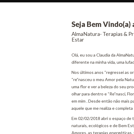
Seja Bem Vindo(a) 
AlmaNatura- Terapias & Pr
Estar
Olá, eu sou a Claudia da AlmaNat
diferente na minha vida, uma lufa
Nos últimos anos “regressei as or
“re”nasceu o meu Amor pela Nature
uma flor e ver a beleza do seu p
olhar para dentro e “Re”nasci, Fl
em mim . Desde então não mais pa
aquele que me realiza e completa
Em 02/02/2018 abri o espaço de t
naturais, ecológicos e de Bem Est
Amores, as terapias energéticas, 