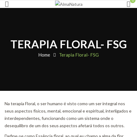
0
TERAPIA FLORAL- FSG
Home
Terapia Floral- FSG
Na terapia Floral, o ser humano é visto como um ser integral nos
seus aspectos físicos, mental, emocional e espiritual, interligados e
interdependentes, funcionando como um sistema onde o
desequílibro de um dos seus aspectos afetará todos os outros.
Define-se como Essência floral, ao qual eu chamo a alma da flor,