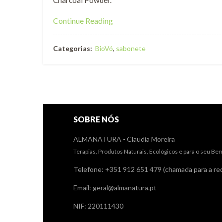
Charcoal Powder.
Continue Reading
Categorias:
BioVó
,
sabonete
SOBRE NÓS
ALMANATURA - Claudia Moreira
Terapias, Produtos Naturais, Ecológicos e para o seu Be
Telefone: +351 912 651 479 (chamada para a red
Email: geral@almanatura.pt
NIF: 220111430