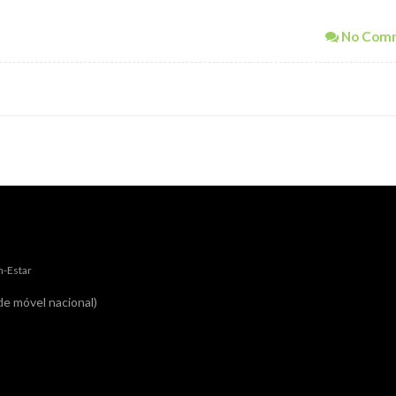
No Com
m-Estar
e móvel nacional)