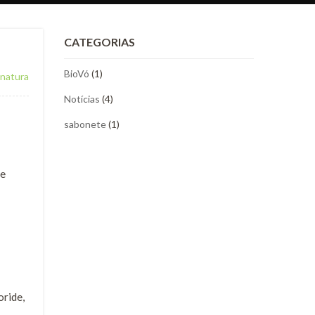
CATEGORIAS
BioVó
(1)
natura
Notícias
(4)
sabonete
(1)
 e
oride,