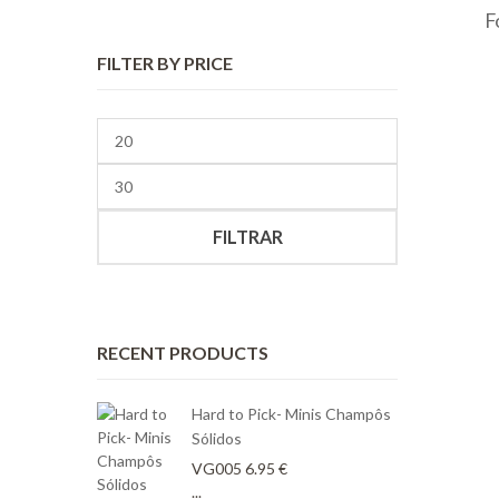
F
FILTER BY PRICE
Preço
mínimo
Preço
máximo
FILTRAR
RECENT PRODUCTS
Hard to Pick- Minis Champôs
Sólidos
VG005
6.95
€
...