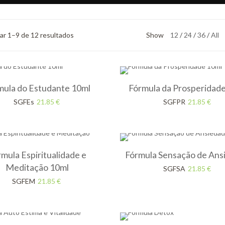
ar 1–9 de 12 resultados
Show
12
24
36
All
Ordenado
por
mais
recentes
mula do Estudante 10ml
Fórmula da Prosperidad
SGFEs
21.85
€
SGFPR
21.85
€
mula Espiritualidade e
Fórmula Sensação de Ans
Meditação 10ml
SGFSA
21.85
€
SGFEM
21.85
€