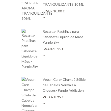
TRANQUILIZANTE 10 ML
SINER
10.00
€
...
Recarga- Pastilhas para
Sabonete Líquido de Mãos –
Purple Sky
B&A07
8.25
€
...
Vegan Care- Champô Sólido
de Cabelos Normais a
Oleosos- Purple Addiction
VC002
8.95
€
...