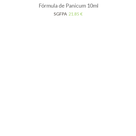
Fórmula de Panicum 10ml
SGFPA
21.85
€