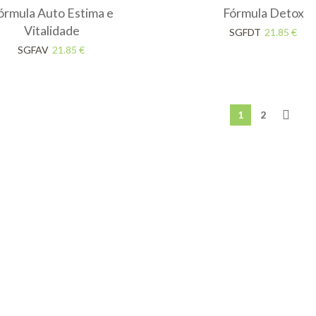
órmula Auto Estima e
Fórmula Detox
Vitalidade
SGFDT
21.85
€
SGFAV
21.85
€
1
2