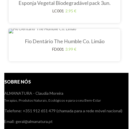
Esponja Vegetal Biodegradável pack 3un.
LC001
2.95
€
Fio Dentário The Humble Co. Limão
FD001
3.99
€
SOBRE NÓS
ALMANATURA - Claudia Moreira
Terapias, Produtos Naturais, Ecológicos e para o seu Bem-Estar
Telefone: +351 912 651 479 (chamada para a rede móvel nacional)
Email: geral@almanatura.pt