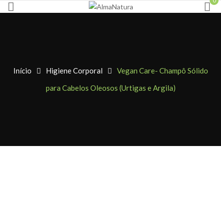
0
Início
Higiene Corporal
Vegan Care- Champô Sólido
para Cabelos Oleosos (Urtigas e Argila)