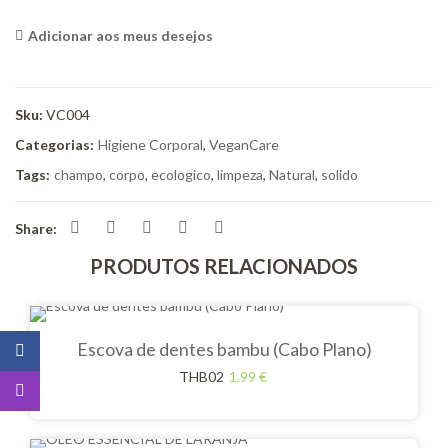
Adicionar aos meus desejos
<i class="icon-shuffle"></i>Compare
Sku:
VC004
Categorias:
Higiene Corporal
,
VeganCare
Tags:
champo
,
corpo
,
ecologico
,
limpeza
,
Natural
,
solido
Share:
PRODUTOS RELACIONADOS
Escova de dentes bambu (Cabo Plano)
THB02
1.99
€