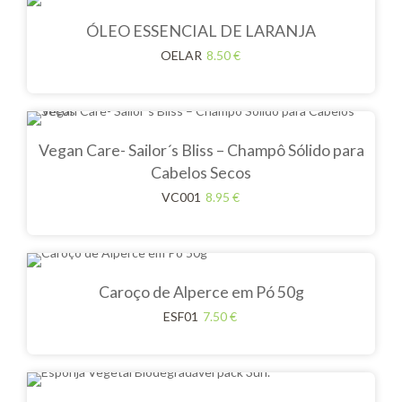
ÓLEO ESSENCIAL DE LARANJA
OELAR
8.50
€
Vegan Care- Sailor´s Bliss – Champô Sólido para
Cabelos Secos
VC001
8.95
€
Caroço de Alperce em Pó 50g
ESF01
7.50
€