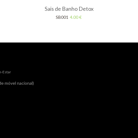
Sais de Banho Detox
SB001
4.00
€
m-Estar
e móvel nacional)