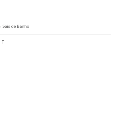
e
,
Sais de Banho
n