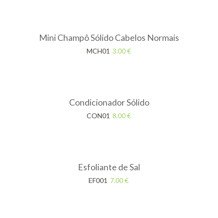
Mini Champô Sólido Cabelos Normais
MCH01
3.00
€
Condicionador Sólido
CON01
8.00
€
Esfoliante de Sal
EF001
7.00
€