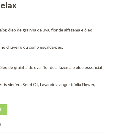
Relax
ior, óleo de grainha de uva, flor de alfazema e óleo
 no chuveiro ou como escalda-pés.
óleo de grainha de uva, flor de alfazema e óleo essencial
tis vinifera Seed Oil, Lavandula angustifolia Flower,
R
s
<i class="icon-shuffle"></i>Compare