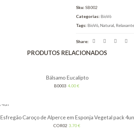
Sku:
SB002
Categorias:
BioVó
Tags:
BioVó
,
Natural
,
Relaxant
Share:
PRODUTOS RELACIONADOS
Bálsamo Eucalipto
B0003
4.00
€
Esfregão Caroço de Alperce em Esponja Vegetal pack 4u
COR02
3.70
€