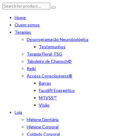
Home
Quem somos
Terapias
Desprogramação Neurobiológica
Testemunhos
Terapia Floral- FSG
Tabuleiro de Chanoch©
Reiki
Access Consciouness®
Barras
Facelift Energético
MTVSS™
Visão
Loja
Higiene Dentária
Higiene Corporal
Cuidado Corporal