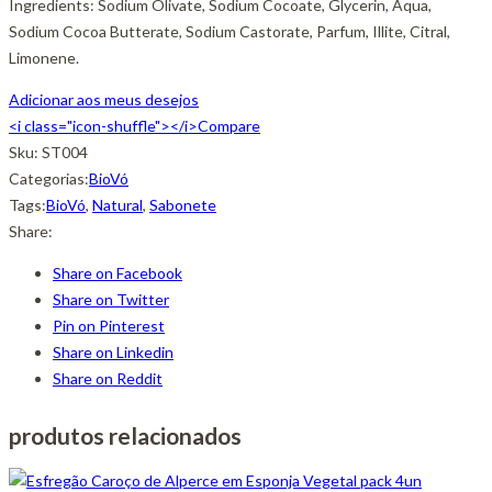
Ingredients: Sodium Olivate, Sodium Cocoate, Glycerin, Aqua,
Sodium Cocoa Butterate, Sodium Castorate, Parfum, Illite, Citral,
Limonene.
Adicionar aos meus desejos
<i class="icon-shuffle"></i>Compare
Sku:
ST004
Categorias:
BioVó
Tags:
BioVó
,
Natural
,
Sabonete
Share:
Share on Facebook
Share on Twitter
Pin on Pinterest
Share on Linkedin
Share on Reddit
produtos relacionados