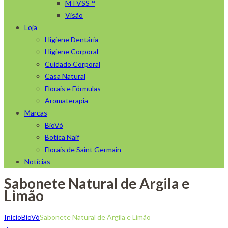
MTVSS™
Visão
Loja
Higiene Dentária
Higiene Corporal
Cuidado Corporal
Casa Natural
Florais e Fórmulas
Aromaterapia
Marcas
BioVó
Botica Naif
Florais de Saint Germain
Notícias
Sabonete Natural de Argila e
Limão
Início
BioVó
Sabonete Natural de Argila e Limão