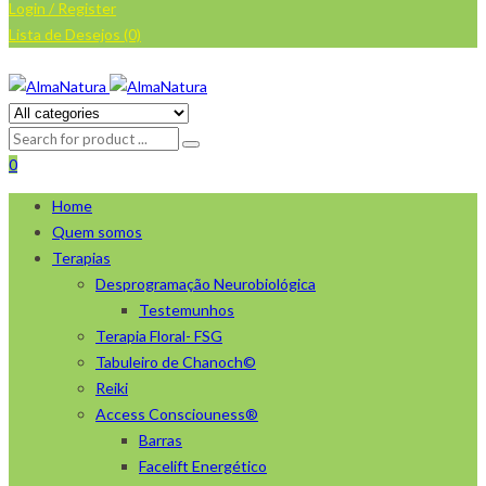
Login / Register
Lista de Desejos (0)
0
Home
Quem somos
Terapias
Desprogramação Neurobiológica
Testemunhos
Terapia Floral- FSG
Tabuleiro de Chanoch©
Reiki
Access Consciouness®
Barras
Facelift Energético