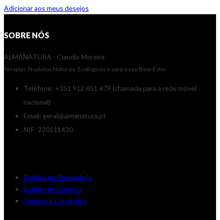
Adicionar aos meus desejos
SOBRE NÓS
ALMANATURA - Claudia Moreira
Terapias, Produtos Naturais, Ecológicos e para o seu Bem-Estar
Telefone: +351 912 651 479 (chamada para a rede móvel
nacional)
Email: geral@almanatura.pt
NIF: 220111430
Links úteis
Política de Privacidade
Política de Cookies
Termos e Condições