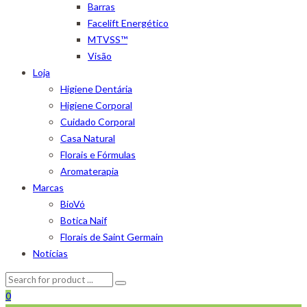
Barras
Facelift Energético
MTVSS™
Visão
Loja
Higiene Dentária
Higiene Corporal
Cuidado Corporal
Casa Natural
Florais e Fórmulas
Aromaterapia
Marcas
BioVó
Botica Naif
Florais de Saint Germain
Notícias
0