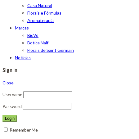
Casa Natural
Florais e Fórmulas
Aromaterapia
Marcas
BioVó
Botica Naif
Florais de Saint Germain
Notícias
Sign in
Close
Username
Password
Remember Me