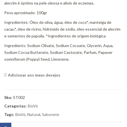
alecrim é óptimo na pele oleosa e alivio de eczemas.
Peso aproximado: 100gr
Ingredientes: Óleo de oliva, água, óleo de coco*, manteiga de
cacau*, óleo de rícino, hidróxido de sódio, óleo essencial de alecrim
e sementes de papoila. *Ingredientes de origem biológica
Ingredients: Sodium Olivate, Sodium Cocoate, Glycerin, Aqua,
Sodium Cocoa Butterate, Sodium Castorate, Parfum, Papaver
somniferum (Poppy) Seed, Limonene.
Adicionar aos meus desejos
<i class="icon-shuffle"></i>Compare
Sku:
ST002
Categorias:
BioVó
Tags:
BioVó
,
Natural
,
Sabonete