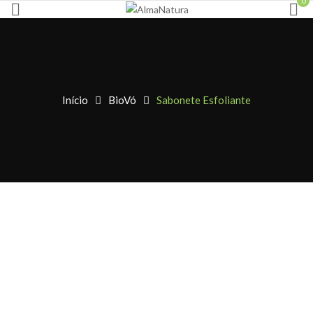
0
Início
BioVó
Sabonete Esfoliante