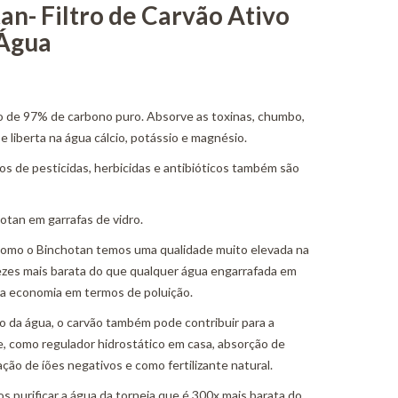
n- Filtro de Carvão Ativo
 Água
o de 97% de carbono puro. Absorve as toxinas, chumbo,
e liberta na água cálcio, potássio e magnésio.
os de pesticidas, herbicidas e antibióticos também são
otan em garrafas de vidro.
como o Binchotan temos uma qualidade muito elevada na
vezes mais barata do que qualquer água engarrafada em
 na economia em termos de poluição.
ão da água, o carvão também pode contribuir para a
, como regulador hidrostático em casa, absorção de
ção de íões negativos e como fertilizante natural.
 purificar a água da torneia que é 300x mais barata do