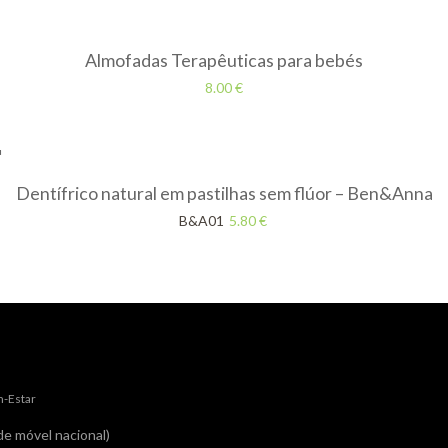
Almofadas Terapêuticas para bebés
8.00
€
Dentífrico natural em pastilhas sem flúor – Ben&Anna
B&A01
5.80
€
m-Estar
e móvel nacional)