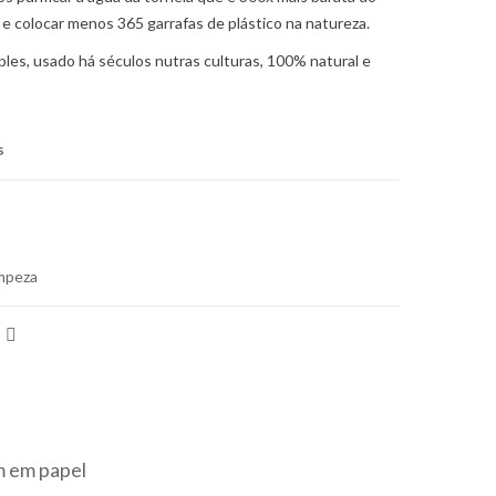
e colocar menos 365 garrafas de plástico na natureza.
les, usado há séculos nutras culturas, 100% natural e
s
<i class="icon-shuffle"></i>Compare
impeza
 em papel