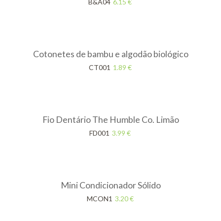
B&A04
6.15
€
Cotonetes de bambu e algodão biológico
CT001
1.89
€
Fio Dentário The Humble Co. Limão
FD001
3.99
€
Mini Condicionador Sólido
MCON1
3.20
€