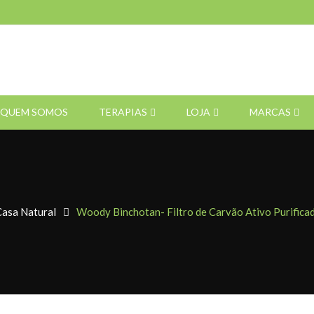
QUEM SOMOS
TERAPIAS
LOJA
MARCAS
asa Natural
Woody Binchotan- Filtro de Carvão Ativo Purifica