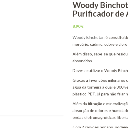
Woody Binchota
Purificador de
8.90
€
Woody Binchotan
é constituíd
mercúrio, cádmio, cobre e cloro 
Além disso, sabe-se que resídu
absorvidos.
Deve-se utilizar o Woody Binch
Graças a invenções milenares 
água da torneira a qual é 300 
plástico PET. Já para não falar
Além da filtração e mineralizaç
absorção de odores e humidade
ondas eletromagnéticas, liberta
Com 2 carvões por ano, podemos