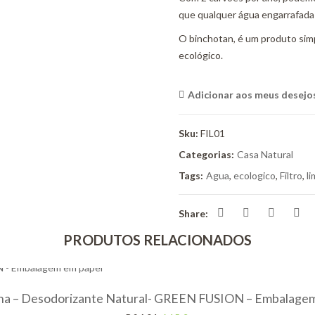
que qualquer água engarrafada 
O binchotan, é um produto simp
ecológico.
Adicionar aos meus desejo
Sku:
FIL01
Categorias:
Casa Natural
Tags:
Agua
,
ecologico
,
Filtro
,
l
Share:
PRODUTOS RELACIONADOS
na – Desodorizante Natural- GREEN FUSION – Embalagem