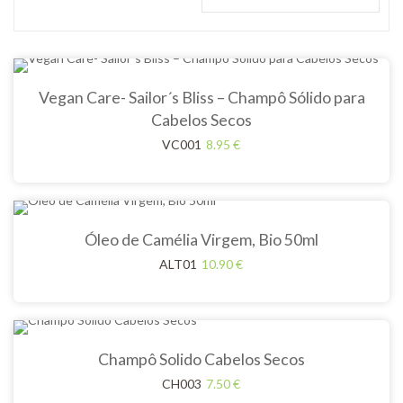
Vegan Care- Sailor´s Bliss – Champô Sólido para
Cabelos Secos
VC001
8.95
€
Óleo de Camélia Virgem, Bio 50ml
ALT01
10.90
€
Champô Solido Cabelos Secos
CH003
7.50
€