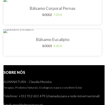
Bálsamo Corporal Pernas
B0002
7.00
€
Bálsamo Eucalipto
B0003
4.00
€
SOBRE NÓS
ALMANATURA - Claudia Moreira
Terapias, Produtos Naturais, Ecológicos e para o seu Bem-Estar
Telefone: +351 912 651 479 (chamada para a rede móvel nacional)
Email: geral@almanatura.pt