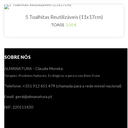
5 Toalhitas Reutilizáveis (11x17cm)
TOA01
3.50
€
SOBRE NÓS
ALMANATURA - Claudia Moreira
Terapias, Produtos Naturais, Ecológicos e para o seu Bem-Estar
Telefone: +351 912 651 479 (chamada para a rede móvel nacional)
Email: geral@almanatura.pt
NIF: 220111430
Links úteis