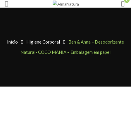
0
Início
Higiene Corporal
Ben & Anna – Desodorizante
Natural- COCO MANIA – Embalagem em papel