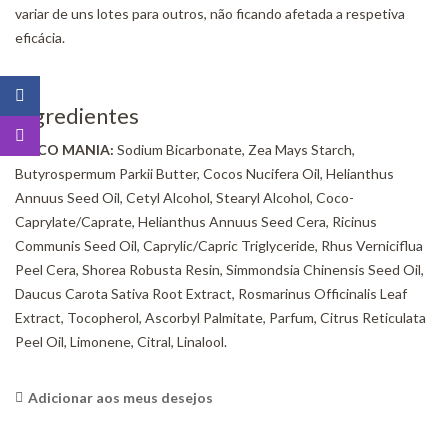
variar de uns lotes para outros, não ficando afetada a respetiva
eficácia.
Ingredientes
COCO MANIA:
Sodium Bicarbonate, Zea Mays Starch,
Butyrospermum Parkii Butter, Cocos Nucifera Oil, Helianthus
Annuus Seed Oil, Cetyl Alcohol, Stearyl Alcohol, Coco-
Caprylate/Caprate, Helianthus Annuus Seed Cera, Ricinus
Communis Seed Oil, Caprylic/Capric Triglyceride, Rhus Verniciflua
Peel Cera, Shorea Robusta Resin, Simmondsia Chinensis Seed Oil,
Daucus Carota Sativa Root Extract, Rosmarinus Officinalis Leaf
Extract, Tocopherol, Ascorbyl Palmitate, Parfum, Citrus Reticulata
Peel Oil, Limonene, Citral, Linalool.
Adicionar aos meus desejos
<i class="icon-shuffle"></i>Compare