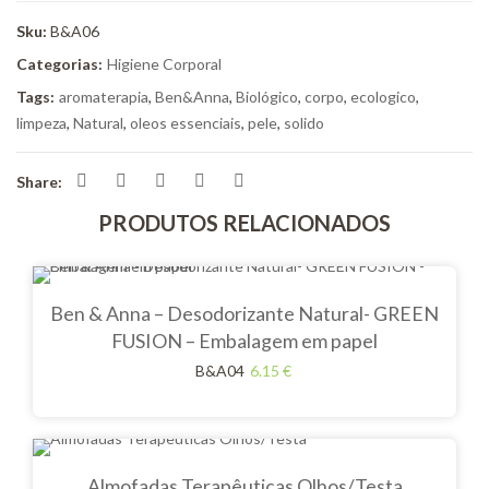
Sku:
B&A06
Categorias:
Higiene Corporal
Tags:
aromaterapia
,
Ben&Anna
,
Biológico
,
corpo
,
ecologico
,
limpeza
,
Natural
,
oleos essenciais
,
pele
,
solido
Share:
PRODUTOS RELACIONADOS
Ben & Anna – Desodorizante Natural- GREEN
FUSION – Embalagem em papel
B&A04
6.15
€
Almofadas Terapêuticas Olhos/Testa