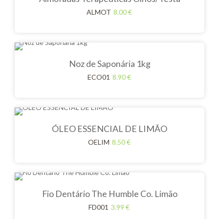
ALMOT
8.00
€
Noz de Saponária 1kg
ECO01
8.90
€
ÓLEO ESSENCIAL DE LIMÃO
OELIM
8.50
€
Fio Dentário The Humble Co. Limão
FD001
3.99
€