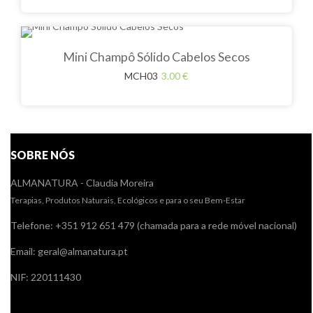
Mini Champô Sólido Cabelos Secos
MCH03
3.00
€
SOBRE NÓS
ALMANATURA - Claudia Moreira
Terapias, Produtos Naturais, Ecológicos e para o seu Bem-Estar
Telefone: +351 912 651 479 (chamada para a rede móvel nacional)
Email: geral@almanatura.pt
NIF: 220111430
Links úteis